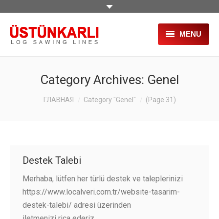
MENU
ГЛАВНАЯ
Category Archives:
Genel
О НАС
You are here:
ГЛАВНАЯ
Category "Genel"
(Page 31)
ПРОДУКЦИЯ
ПРОЕКТЫ
УСЛУГИ
Destek Talebi
СТАНКИ Б/У
Merhaba, lütfen her türlü destek ve taleplerinizi
https://www.localveri.com.tr/website-tasarim-
ВЫСТАВКИ
destek-talebi/ adresi üzerinden
HR
iletmenizi rica ederiz.