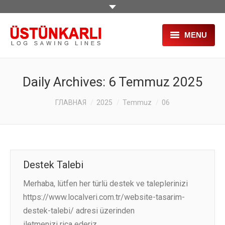
MENU
ГЛАВНАЯ
Daily Archives:
6 Temmuz 2025
О НАС
You are here:
ГЛАВНАЯ
2025
Temmuz
06
ПРОДУКЦИЯ
ПРОЕКТЫ
УСЛУГИ
Destek Talebi
СТАНКИ Б/У
Merhaba, lütfen her türlü destek ve taleplerinizi
https://www.localveri.com.tr/website-tasarim-
ВЫСТАВКИ
destek-talebi/ adresi üzerinden
HR
iletmenizi rica ederiz.