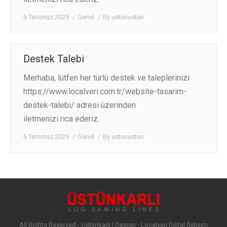
6 Temmuz 2025
Genel
By
ustunustun
КОНТАКТЫ
Destek Talebi
Merhaba, lütfen her türlü destek ve taleplerinizi
https://www.localveri.com.tr/website-tasarim-
destek-talebi/ adresi üzerinden
iletmenizi rica ederiz.
6 Temmuz 2025
Genel
By
ustunustun
All Rights Reserved - Üstünkarlı |
Design - Localveri Dijital İletişim