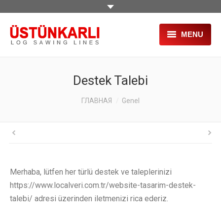
MENU
ГЛАВНАЯ
Destek Talebi
О НАС
You are here:
ГЛАВНАЯ
Genel
ПРОДУКЦИЯ
ПРОЕКТЫ
УСЛУГИ
Merhaba, lütfen her türlü destek ve taleplerinizi
СТАНКИ Б/У
https://www.localveri.com.tr/website-tasarim-destek-
ВЫСТАВКИ
talebi/ adresi üzerinden iletmenizi rica ederiz.
HR