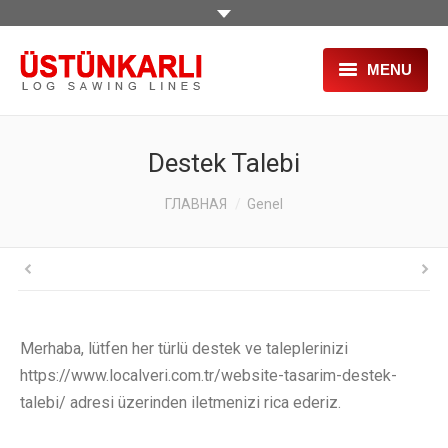
MENU
ГЛАВНАЯ
Destek Talebi
О НАС
You are here:
ГЛАВНАЯ
Genel
ПРОДУКЦИЯ
ПРОЕКТЫ
УСЛУГИ
Merhaba, lütfen her türlü destek ve taleplerinizi
СТАНКИ Б/У
https://www.localveri.com.tr/website-tasarim-destek-
ВЫСТАВКИ
talebi/ adresi üzerinden iletmenizi rica ederiz.
HR