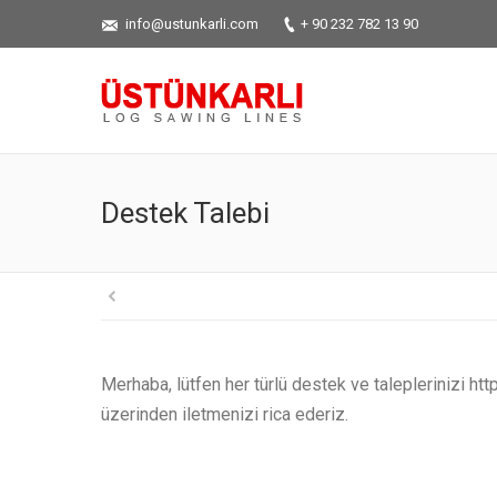
info@ustunkarli.com
+ 90 232 782 13 90
Destek Talebi
Merhaba, lütfen her türlü destek ve taleplerinizi h
üzerinden iletmenizi rica ederiz.